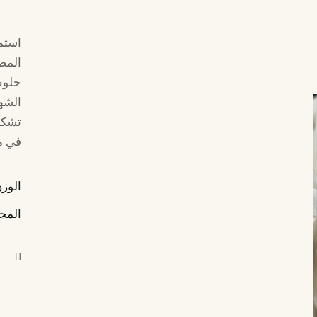
استم
المصن
حلوم 
الشهي
تشكي
في م
الوز
المج